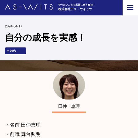
やりたいことを応援し合う会社！
やりたいことを応援し合う会社！
株式会社アス・ウイッツ
株式会社アス・ウイッツ
2024-04-17
自分の成長を実感！
30代
採用のお問い合わせはこちら
タグから見つける
40代 (3)
20代 (2)
田仲 恵理
技術 (1)
働き方 (1)
コミュニケーション (2)
30代 (5)
仕事時間 (1)
再挑戦 (1)
・名前 田仲恵理
女性 (1)
・前職 舞台照明